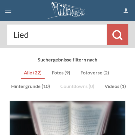
Skip
to
content
Suchergebnisse filtern nach
Alle (22)
Fotos (9)
Fotoverse (2)
Hintergründe (10)
Countdowns (0)
Videos (1)