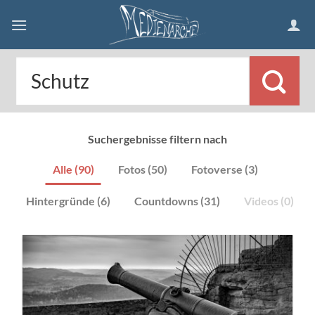
Skip
to
content
Suchergebnisse filtern nach
Alle (90)
Fotos (50)
Fotoverse (3)
Hintergründe (6)
Countdowns (31)
Videos (0)