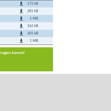
172 kB
281 kB
1 MB
162 kB
301 kB
1 MB
tragen kannst!