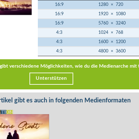
16:9
1280
×
720
16:9
1920
×
1080
16:9
5760
×
3240
4:3
1024
×
768
4:3
1600
×
1200
4:3
4800
×
3600
s gibt verschiedene Möglichkeiten, wie du die Medienarche mit 
Unterstützen
tikel gibt es auch in folgenden Medienformaten