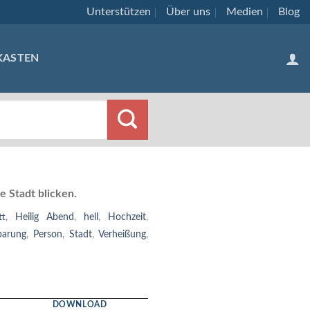
Unterstützen
Über uns
Medien
Blog
KASTEN
 Stadt blicken.
tt
,
Heilig Abend
,
hell
,
Hochzeit
,
barung
,
Person
,
Stadt
,
Verheißung
,
DOWNLOAD