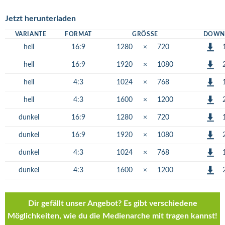
Jetzt herunterladen
VARIANTE
FORMAT
GRÖSSE
DOWN
hell
16:9
1280
×
720
hell
16:9
1920
×
1080
hell
4:3
1024
×
768
hell
4:3
1600
×
1200
dunkel
16:9
1280
×
720
dunkel
16:9
1920
×
1080
dunkel
4:3
1024
×
768
dunkel
4:3
1600
×
1200
Dir gefällt unser Angebot? Es gibt verschiedene
Möglichkeiten, wie du die Medienarche mit tragen kannst!