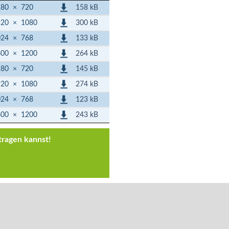
158 kB
280
×
720
300 kB
920
×
1080
133 kB
024
×
768
264 kB
600
×
1200
145 kB
280
×
720
274 kB
920
×
1080
123 kB
024
×
768
243 kB
600
×
1200
tragen kannst!