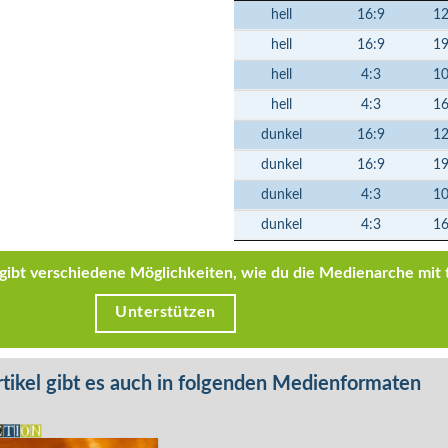
hell
16:9
1
hell
16:9
1
hell
4:3
1
hell
4:3
1
dunkel
16:9
1
dunkel
16:9
1
dunkel
4:3
1
dunkel
4:3
1
s gibt verschiedene Möglichkeiten, wie du die Medienarche mit 
Unterstützen
tikel gibt es auch in folgenden Medienformaten