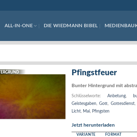
ALL-IN-ONE
DIE WIEDMANN BIBEL
MEDIENBAU
Pfingstfeuer
Bunter Hintergrund mit abstr
Schlüsselworte:
Anbetung
,
b
Geistesgaben
,
Gott
,
Gottesdienst
Licht
,
Mai
,
Pfingsten
Jetzt herunterladen
VARIANTE
FORMAT