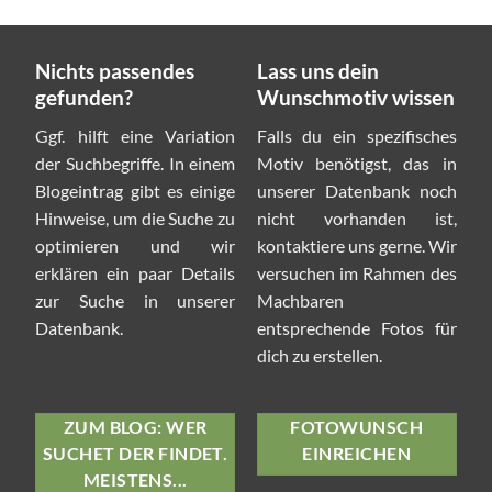
Nichts passendes
Lass uns dein
gefunden?
Wunschmotiv wissen
Ggf. hilft eine Variation
Falls du ein spezifisches
der Suchbegriffe. In einem
Motiv benötigst, das in
Blogeintrag gibt es einige
unserer Datenbank noch
Hinweise, um die Suche zu
nicht vorhanden ist,
optimieren und wir
kontaktiere uns gerne. Wir
erklären ein paar Details
versuchen im Rahmen des
zur Suche in unserer
Machbaren
Datenbank.
entsprechende Fotos für
dich zu erstellen.
ZUM BLOG: WER
FOTOWUNSCH
SUCHET DER FINDET.
EINREICHEN
MEISTENS...