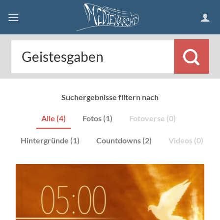
Skip
to
content
Suchergebnisse filtern nach
Alle (4)
Fotos (1)
Fotoverse (0)
Hintergründe (1)
Countdowns (2)
Videos (0)