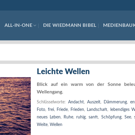
ALL-IN-ONE
DIE WIEDMANN BIBEL
MEDIENBAU
Leichte Wellen
Blick auf ein warm von der Sonne beleu
Wellengang.
Schlüsselworte:
Andacht
,
Auszeit
,
Dämmerung
,
en
Foto
,
frei
,
Friede
,
Frieden
,
Landschaft
,
lebendiges W
neues Leben
,
Ruhe
,
ruhig
,
sanft
,
Schöpfung
,
See
,
Weite
,
Wellen