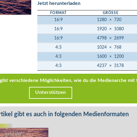
Jetzt herunterladen
FORMAT
GRÖSSE
16:9
1280
×
720
16:9
1920
×
1080
16:9
4798
×
2699
4:3
1024
×
768
4:3
1600
×
1200
4:3
4237
×
3178
s gibt verschiedene Möglichkeiten, wie du die Medienarche mit 
Unterstützen
tikel gibt es auch in folgenden Medienformaten