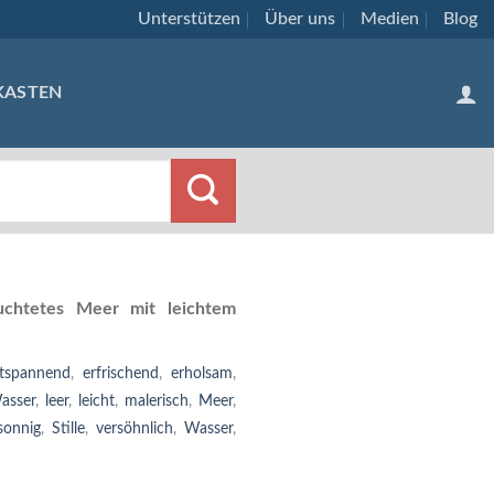
Unterstützen
Über uns
Medien
Blog
KASTEN
chtetes Meer mit leichtem
tspannend
,
erfrischend
,
erholsam
,
asser
,
leer
,
leicht
,
malerisch
,
Meer
,
sonnig
,
Stille
,
versöhnlich
,
Wasser
,