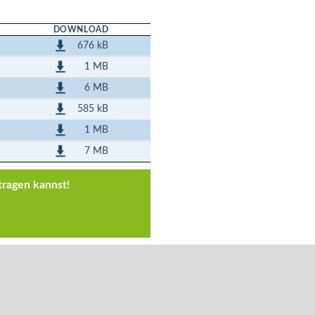
DOWNLOAD
676 kB
1 MB
6 MB
585 kB
1 MB
7 MB
tragen kannst!