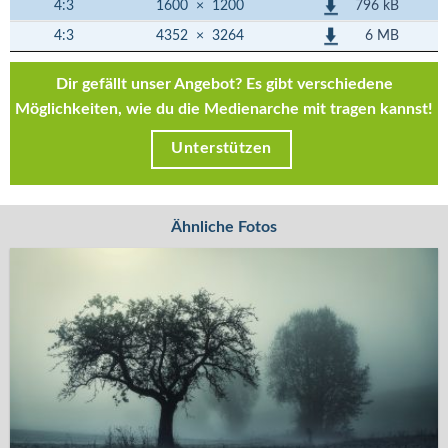
796 kB
4:3
1600
×
1200
6 MB
4:3
4352
×
3264
Dir gefällt unser Angebot? Es gibt verschiedene
Möglichkeiten, wie du die Medienarche mit tragen kannst!
Unterstützen
Ähnliche Fotos