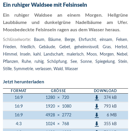
Ein ruhiger Waldsee mit Felsinseln
Ein ruhiger Waldsee an einem Morgen. Hellgrüne
Laubbäume und dunkelgrüne Nadelbäume am Ufer.
Moosbedeckte Felsinseln ragen aus dem Wasser heraus.
Schlüsselworte:
Baum
,
Bäume
,
Berge
,
Ehrfurcht
,
einsam
,
Felsen
,
Frieden
,
friedlich
,
Gebäude
,
Gebet
,
geheimnisvoll
,
Gras
,
Herbst
,
Himmel
,
Inseln
,
kahl
,
Landschaft
,
malerisch
,
Moos
,
Morgen
,
Nebel
,
Pflanzen
,
Ruhe
,
ruhig
,
Schöpfung
,
See
,
Sonne
,
Spiegelung
,
Stein
,
Stille
,
Symmetrie
,
verlassen
,
Wald
,
Wasser
Jetzt herunterladen
FORMAT
GRÖSSE
DOWNLOAD
374 kB
16:9
1280
×
720
793 kB
16:9
1920
×
1080
6 MB
16:9
4928
×
2772
355 kB
4:3
1024
×
768