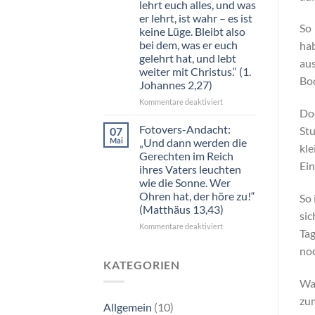
lehrt euch alles, und was
der
kennt
findet;
er lehrt, ist wahr – es ist
und
So 
und
keine Lüge. Bleibt also
ich
wer
bei dem, was er euch
hab
ihn
anklopft,
gelehrt hat, und lebt
kenne.
aus
dem
weiter mit Christus.“ (1.
Ich
wird
Boo
bin
Johannes 2,27)
geöffnet.“
bereit,
(Matthäus
für
Kommentare deaktiviert
für
7,8)
Doc
Fotovers-
sie
Andacht:
Fotovers-Andacht:
Stu
07
zu
„Aber
Mai
„Und dann werden die
sterben.“
kle
ihr
(Johannes
Gerechten im Reich
habt
Ein
10,15)
ihres Vaters leuchten
den
wie die Sonne. Wer
Heiligen
Ohren hat, der höre zu!“
So 
Geist
(Matthäus 13,43)
von
sic
Gott
für
Kommentare deaktiviert
Tag
empfangen,
Fotovers-
und
noc
Andacht:
er
„Und
KATEGORIEN
lebt
dann
in
Wah
werden
euch,
die
zum
deshalb
Allgemein
(10)
Gerechten