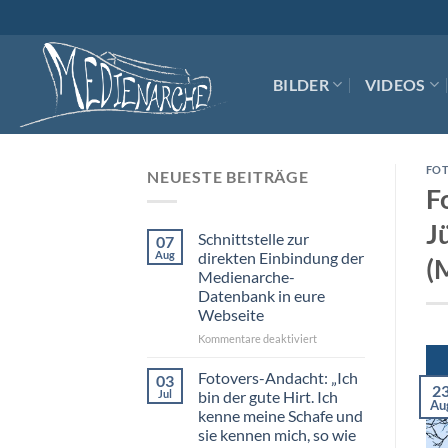
Skip
to
content
BILDER
VIDEOS
FO
NEUESTE BEITRÄGE
F
J
Schnittstelle zur
07
Aug
direkten Einbindung der
(
Medienarche-
Datenbank in eure
Webseite
für
Kommentare deaktiviert
Schnittstelle
zur
Fotovers-Andacht: „Ich
03
2
direkten
Jul
bin der gute Hirt. Ich
Au
Einbindung
kenne meine Schafe und
der
sie kennen mich, so wie
Medienarche-