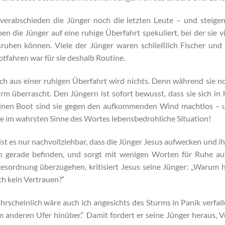
verabschieden die Jünger noch die letzten Leute – und steigen
en die Jünger auf eine ruhige Überfahrt spekuliert, bei der sie 
ruhen können. Viele der Jünger waren schließlich Fischer und
tfahren war für sie deshalb Routine.
h aus einer ruhigen Überfahrt wird nichts. Denn während sie n
rm überrascht. Den Jüngern ist sofort bewusst, dass sie sich in 
inen Boot sind sie gegen den aufkommenden Wind machtlos – und
e im wahrsten Sinne des Wortes lebensbedrohliche Situation!
ist es nur nachvollziehbar, dass die Jünger Jesus aufwecken und ihn 
h gerade befinden, und sorgt mit wenigen Worten für Ruhe au
esordnung überzugehen, kritisiert Jesus seine Jünger: „Warum 
h kein Vertrauen?“
rscheinlich wäre auch ich angesichts des Sturms in Panik verfall
 anderen Ufer hinüber.“ Damit fordert er seine Jünger heraus, 