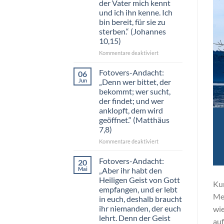
der Vater mich kennt
Datenbank
und ich ihn kenne. Ich
in
bin bereit, für sie zu
eure
sterben.“ (Johannes
Webseite
10,15)
für
Kommentare deaktiviert
Fotovers-
Andacht:
Fotovers-Andacht:
06
„Ich
Jun
„Denn wer bittet, der
bin
bekommt; wer sucht,
der
der findet; und wer
gute
anklopft, dem wird
Hirt.
geöffnet.“ (Matthäus
Ich
7,8)
kenne
meine
für
Kommentare deaktiviert
Schafe
Fotovers-
und
Andacht:
Fotovers-Andacht:
20
sie
„Denn
Mai
„Aber ihr habt den
kennen
wer
Heiligen Geist von Gott
mich,
Kur
bittet,
empfangen, und er lebt
so
der
Me
wie
in euch, deshalb braucht
bekommt;
der
ihr niemanden, der euch
wie
wer
Vater
lehrt. Denn der Geist
sucht,
auf
mich