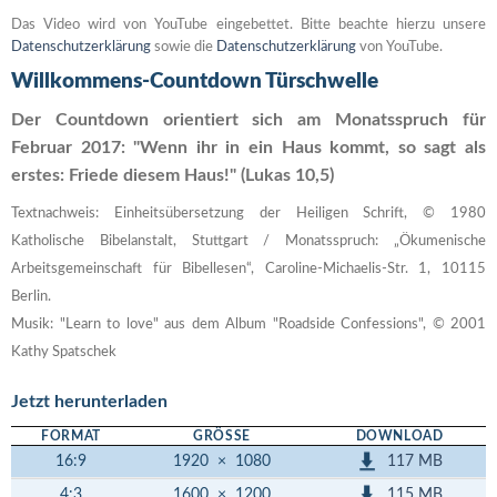
Das Video wird von YouTube eingebettet. Bitte beachte hierzu unsere
Datenschutzerklärung
sowie die
Datenschutzerklärung
von YouTube.
Willkommens-Countdown Türschwelle
Der Countdown orientiert sich am Monatsspruch für
Februar 2017: "Wenn ihr in ein Haus kommt, so sagt als
erstes: Friede diesem Haus!" (Lukas 10,5)
Textnachweis: Einheitsübersetzung der Heiligen Schrift, © 1980
Katholische Bibelanstalt, Stuttgart / Monatsspruch: „Ökumenische
Arbeitsgemeinschaft für Bibellesen“, Caroline-Michaelis-Str. 1, 10115
Berlin.
Musik: "Learn to love" aus dem Album "Roadside Confessions", © 2001
Kathy Spatschek
Jetzt herunterladen
FORMAT
GRÖSSE
DOWNLOAD
117 MB
16:9
1920
×
1080
115 MB
4:3
1600
×
1200