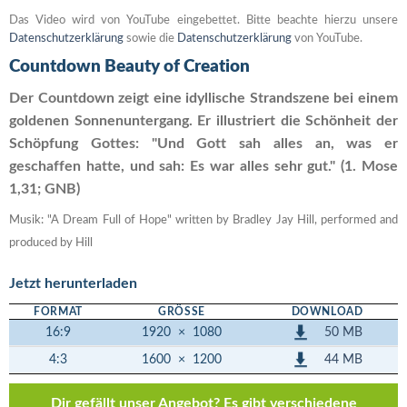
Das Video wird von YouTube eingebettet. Bitte beachte hierzu unsere
Datenschutzerklärung
sowie die
Datenschutzerklärung
von YouTube.
Countdown Beauty of Creation
Der Countdown zeigt eine idyllische Strandszene bei einem
goldenen Sonnenuntergang. Er illustriert die Schönheit der
Schöpfung Gottes: "Und Gott sah alles an, was er
geschaffen hatte, und sah: Es war alles sehr gut." (1. Mose
1,31; GNB)
Musik: "A Dream Full of Hope" written by Bradley Jay Hill, performed and
produced by Hill
Jetzt herunterladen
FORMAT
GRÖSSE
DOWNLOAD
50 MB
16:9
1920
×
1080
44 MB
4:3
1600
×
1200
Dir gefällt unser Angebot? Es gibt verschiedene