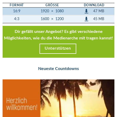
FORMAT
GRÖSSE
DOWNLOAD
47 MB
16:9
1920
×
1080
45 MB
4:3
1600
×
1200
Dir gefällt unser Angebot? Es gibt verschiedene
Möglichkeiten, wie du die Medienarche mit tragen kannst!
Unterstützen
Neueste Countdowns