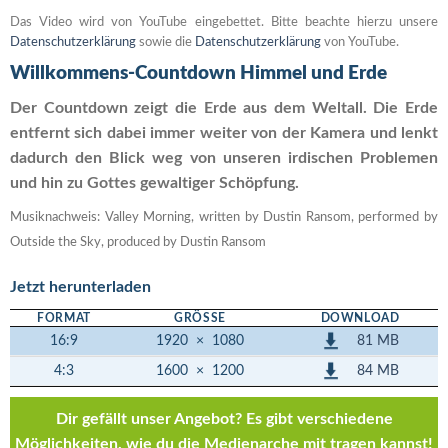
Das Video wird von YouTube eingebettet. Bitte beachte hierzu unsere
Datenschutzerklärung
sowie die
Datenschutzerklärung
von YouTube.
Willkommens-Countdown Himmel und Erde
Der Countdown zeigt die Erde aus dem Weltall. Die Erde
entfernt sich dabei immer weiter von der Kamera und lenkt
dadurch den Blick weg von unseren irdischen Problemen
und hin zu Gottes gewaltiger Schöpfung.
Musiknachweis: Valley Morning, written by Dustin Ransom, performed by
Outside the Sky, produced by Dustin Ransom
Jetzt herunterladen
FORMAT
GRÖSSE
DOWNLOAD
81 MB
16:9
1920
×
1080
84 MB
4:3
1600
×
1200
Dir gefällt unser Angebot? Es gibt verschiedene
Möglichkeiten, wie du die Medienarche mit tragen kannst!