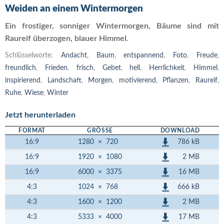
Weiden an einem Wintermorgen
Ein frostiger, sonniger Wintermorgen, Bäume sind mit
Raureif überzogen, blauer Himmel.
Schlüsselworte:
Andacht
,
Baum
,
entspannend
,
Foto
,
Freude
,
freundlich
,
Frieden
,
frisch
,
Gebet
,
hell
,
Herrlichkeit
,
Himmel
,
inspirierend
,
Landschaft
,
Morgen
,
motivierend
,
Pflanzen
,
Raureif
,
Ruhe
,
Wiese
,
Winter
Jetzt herunterladen
FORMAT
GRÖSSE
DOWNLOAD
786 kB
16:9
1280
×
720
2 MB
16:9
1920
×
1080
16 MB
16:9
6000
×
3375
666 kB
4:3
1024
×
768
2 MB
4:3
1600
×
1200
17 MB
4:3
5333
×
4000