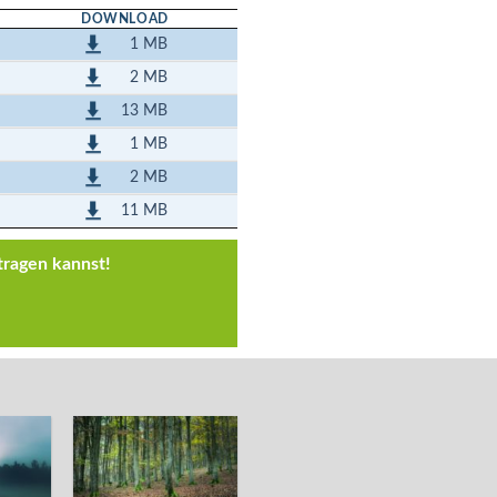
DOWNLOAD
1 MB
2 MB
13 MB
1 MB
2 MB
11 MB
tragen kannst!