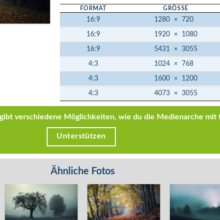
FORMAT
GRÖSSE
16:9
1280
×
720
16:9
1920
×
1080
16:9
5431
×
3055
4:3
1024
×
768
4:3
1600
×
1200
4:3
4073
×
3055
s gibt verschiedene Möglichkeiten, wie du die Medienarche mit 
Unterstützen
Ähnliche Fotos