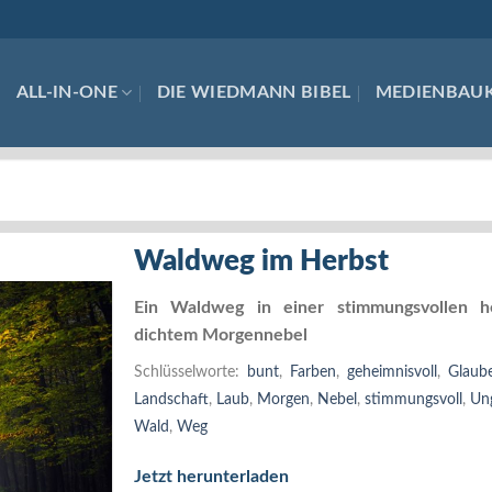
ALL-IN-ONE
DIE WIEDMANN BIBEL
MEDIENBAU
Waldweg im Herbst
Ein Waldweg in einer stimmungsvollen he
dichtem Morgennebel
Schlüsselworte:
bunt
,
Farben
,
geheimnisvoll
,
Glaub
Landschaft
,
Laub
,
Morgen
,
Nebel
,
stimmungsvoll
,
Un
Wald
,
Weg
Jetzt herunterladen