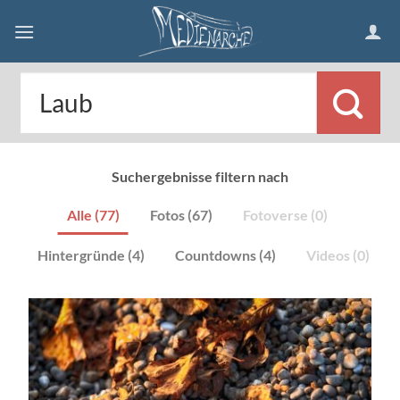
Skip
to
content
Suchergebnisse filtern nach
Alle (77)
Fotos (67)
Fotoverse (0)
Hintergründe (4)
Countdowns (4)
Videos (0)