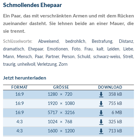
Schmollendes Ehepaar
Ein Paar, das mit verschränkten Armen und mit dem Rücken
zueinander dasteht. Sie lehnen beide an einer Mauer, die
sie trennt.
Schlüsselworte:
Abweisend
,
bedrohlich
,
Bestrafung
,
Distanz
,
dramatisch
,
Ehepaar
,
Emotionen
,
Foto
,
Frau
,
kalt
,
Leiden
,
Liebe
,
Mann
,
Mensch
,
Paar
,
Partner
,
Person
,
Schuld
,
schwarz-weiss
,
Streit
,
traurig
,
unheilvoll
,
Verletzung
,
Zorn
Jetzt herunterladen
FORMAT
GRÖSSE
DOWNLOAD
358 kB
16:9
1280
×
720
755 kB
16:9
1920
×
1080
6 MB
16:9
5717
×
3216
325 kB
4:3
1024
×
768
713 kB
4:3
1600
×
1200