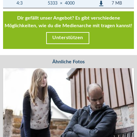
7 MB
4:3
5333
×
4000
Dir gefällt unser Angebot? Es gibt verschiedene
Möglichkeiten, wie du die Medienarche mit tragen kannst!
Unterstützen
Ähnliche Fotos