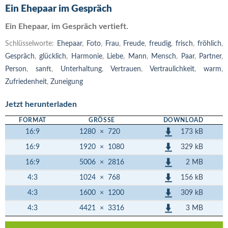
Ein Ehepaar im Gespräch
Ein Ehepaar, im Gespräch vertieft.
Schlüsselworte:
Ehepaar
,
Foto
,
Frau
,
Freude
,
freudig
,
frisch
,
fröhlich
,
Gespräch
,
glücklich
,
Harmonie
,
Liebe
,
Mann
,
Mensch
,
Paar
,
Partner
,
Person
,
sanft
,
Unterhaltung
,
Vertrauen
,
Vertraulichkeit
,
warm
,
Zufriedenheit
,
Zuneigung
Jetzt herunterladen
FORMAT
GRÖSSE
DOWNLOAD
173 kB
16:9
1280
×
720
329 kB
16:9
1920
×
1080
2 MB
16:9
5006
×
2816
156 kB
4:3
1024
×
768
309 kB
4:3
1600
×
1200
3 MB
4:3
4421
×
3316