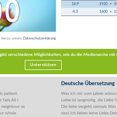
16:9
1920
×
1
4:3
1600
×
1
e hierzu unsere
Datenschutzerklärung
s gibt verschiedene Möglichkeiten, wie du die Medienarche mit 
Unterstützen
Deutsche Übersetzung
is patient,
Was ich mir vom Leben wünsche,
fails All I
Liebe ist langmütig, die Liebe i
r neighbour as
Die liebe vergeht niemals Was
our whole
dass ich lieben lerne Liebe D