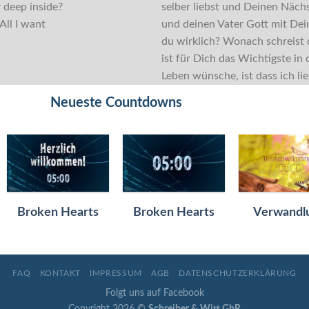
 deep inside?
selber liebst und Deinen Nächs
All I want
und deinen Vater Gott mit De
du wirklich? Wonach schreist 
ist für Dich das Wichtigste i
Leben wünsche, ist dass ich li
Neueste Countdowns
Broken Hearts
Broken Hearts
Verwandl
FAQ
KONTAKT
IMPRESSUM
AGB
DATENSCHUTZERKLÄRUNG
Folgt uns auf Facebook
Copyright 2026 ©
Schreiber & Witt GbR