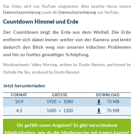
Das Video wird von YouTube eingebettet. Bitte beachte hierzu unsere
Datenschutzerklärung
sowie die
Datenschutzerklärung
von YouTube.
Countdown Himmel und Erde
Der Countdown zeigt die Erde aus dem Weltall. Die Erde
entfernt sich dabei immer weiter von der Kamera und lenkt
dadurch den Blick weg von unseren irdischen Problemen
und hin zu Gottes gewaltiger Schöpfung.
Musiknachweis: Valley Morning, written by Dustin Ransom, performed by
Outside the Sky, produced by Dustin Ransom
Jetzt herunterladen
FORMAT
GRÖSSE
DOWNLOAD
73 MB
16:9
1920
×
1080
76 MB
4:3
1600
×
1200
Dir gefällt unser Angebot? Es gibt verschiedene
Möglichkeiten, wie du die Medienarche mit tragen kannst!