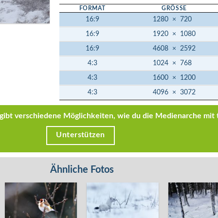
FORMAT
GRÖSSE
16:9
1280
×
720
16:9
1920
×
1080
16:9
4608
×
2592
4:3
1024
×
768
4:3
1600
×
1200
4:3
4096
×
3072
s gibt verschiedene Möglichkeiten, wie du die Medienarche mit 
Unterstützen
Ähnliche Fotos