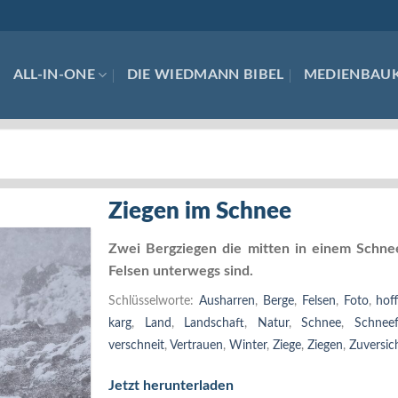
ALL-IN-ONE
DIE WIEDMANN BIBEL
MEDIENBAU
Ziegen im Schnee
Zwei Bergziegen die mitten in einem Schne
Felsen unterwegs sind.
Schlüsselworte:
Ausharren
,
Berge
,
Felsen
,
Foto
,
hof
karg
,
Land
,
Landschaft
,
Natur
,
Schnee
,
Schneef
verschneit
,
Vertrauen
,
Winter
,
Ziege
,
Ziegen
,
Zuversic
Jetzt herunterladen