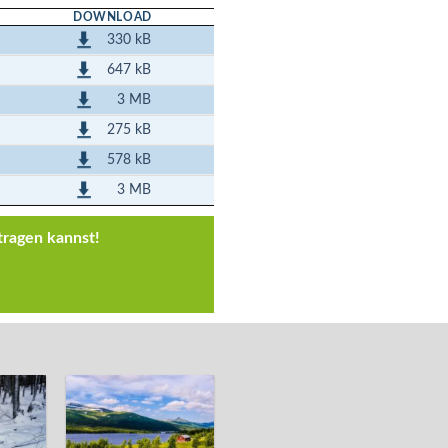
DOWNLOAD
330 kB
647 kB
3 MB
275 kB
578 kB
3 MB
tragen kannst!