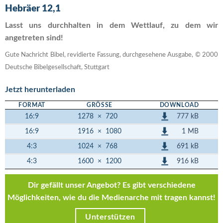
Hebräer 12,1
Lasst uns durchhalten in dem Wettlauf, zu dem wir
angetreten sind!
Gute Nachricht Bibel, revidierte Fassung, durchgesehene Ausgabe, © 2000
Deutsche Bibelgesellschaft, Stuttgart
Jetzt herunterladen
FORMAT
GRÖSSE
DOWNLOAD
777 kB
16:9
1278
×
720
1 MB
16:9
1916
×
1080
691 kB
4:3
1024
×
768
916 kB
4:3
1600
×
1200
Dir gefällt unser Angebot? Es gibt verschiedene
Möglichkeiten, wie du die Medienarche mit tragen kannst!
Unterstützen