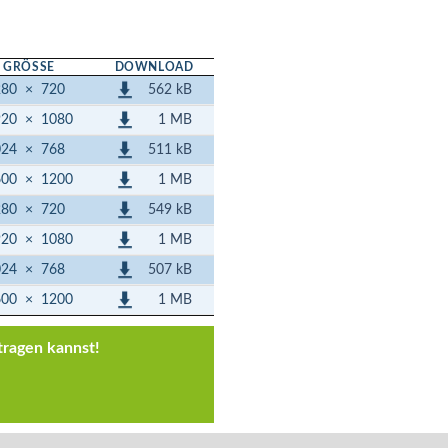
GRÖSSE
DOWNLOAD
562 kB
280
×
720
1 MB
920
×
1080
511 kB
024
×
768
1 MB
600
×
1200
549 kB
280
×
720
1 MB
920
×
1080
507 kB
024
×
768
1 MB
600
×
1200
tragen kannst!