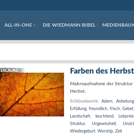
ALL-IN-ONE
DIE WIEDMANN BIBEL
MEDIENBAU
Farben des Herbst
Makroaufnahme der Struktur e
Herbst.
Schlüsselworte:
Adern
,
Anbetung
Erfüllung
,
freundlich
,
frisch
,
Gebet
Landschaft
,
leuchtend
,
Lobpreis
Struktur
,
Ungewissheit
,
Unsic
Wiedergeburt
,
Worship
,
Zeit