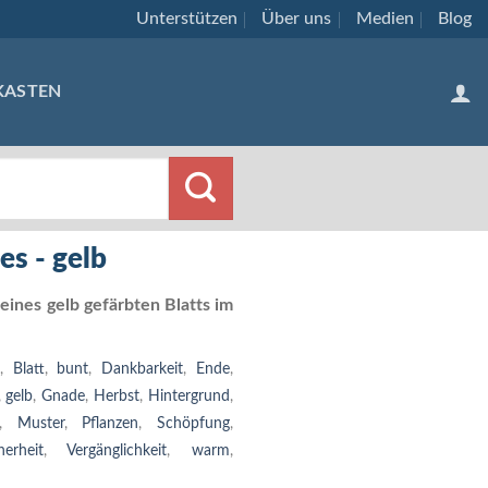
Unterstützen
Über uns
Medien
Blog
KASTEN
es - gelb
ines gelb gefärbten Blatts im
,
Blatt
,
bunt
,
Dankbarkeit
,
Ende
,
,
gelb
,
Gnade
,
Herbst
,
Hintergrund
,
,
Muster
,
Pflanzen
,
Schöpfung
,
herheit
,
Vergänglichkeit
,
warm
,