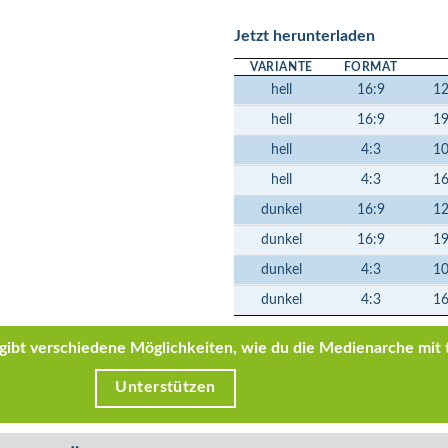
Jetzt herunterladen
VARIANTE
FORMAT
hell
16:9
1
hell
16:9
1
hell
4:3
1
hell
4:3
1
dunkel
16:9
1
dunkel
16:9
1
dunkel
4:3
1
dunkel
4:3
1
s gibt verschiedene Möglichkeiten, wie du die Medienarche mit 
Unterstützen