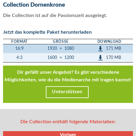
Collection Dornenkrone
Die Collection ist auf die Passionszeit ausgelegt.
Jetzt das komplette Paket herunterladen
FORMAT
GRÖSSE
DOWNLOAD
171 MB
16:9
1920
×
1080
170 MB
4:3
1600
×
1200
Dir gefällt unser Angebot? Es gibt verschiedene
Möglichkeiten, wie du die Medienarche mit tragen kannst!
Unterstützen
Die Collection enthält folgende Materialien:
Vorlage