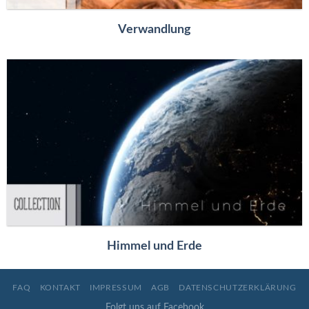
Verwandlung
Himmel und Erde
FAQ
KONTAKT
IMPRESSUM
AGB
DATENSCHUTZERKLÄRUNG
Folgt uns auf Facebook