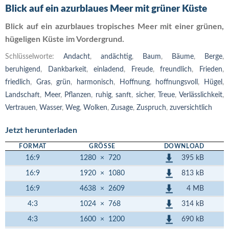
Blick auf ein azurblaues Meer mit grüner Küste
Blick auf ein azurblaues tropisches Meer mit einer grünen,
hügeligen Küste im Vordergrund.
Schlüsselworte:
Andacht
,
andächtig
,
Baum
,
Bäume
,
Berge
,
beruhigend
,
Dankbarkeit
,
einladend
,
Freude
,
freundlich
,
Frieden
,
friedlich
,
Gras
,
grün
,
harmonisch
,
Hoffnung
,
hoffnungsvoll
,
Hügel
,
Landschaft
,
Meer
,
Pflanzen
,
ruhig
,
sanft
,
sicher
,
Treue
,
Verlässlichkeit
,
Vertrauen
,
Wasser
,
Weg
,
Wolken
,
Zusage
,
Zuspruch
,
zuversichtlich
Jetzt herunterladen
FORMAT
GRÖSSE
DOWNLOAD
395 kB
16:9
1280
×
720
813 kB
16:9
1920
×
1080
4 MB
16:9
4638
×
2609
314 kB
4:3
1024
×
768
690 kB
4:3
1600
×
1200