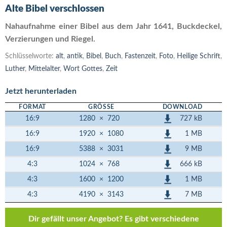
Alte Bibel verschlossen
Nahaufnahme einer Bibel aus dem Jahr 1641, Buckdeckel,
Verzierungen und Riegel.
Schlüsselworte:
alt
,
antik
,
Bibel
,
Buch
,
Fastenzeit
,
Foto
,
Heilige Schrift
,
Luther
,
Mittelalter
,
Wort Gottes
,
Zeit
Jetzt herunterladen
FORMAT
GRÖSSE
DOWNLOAD
727 kB
16:9
1280
×
720
1 MB
16:9
1920
×
1080
9 MB
16:9
5388
×
3031
666 kB
4:3
1024
×
768
1 MB
4:3
1600
×
1200
7 MB
4:3
4190
×
3143
Dir gefällt unser Angebot? Es gibt verschiedene