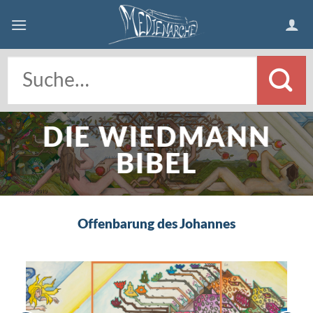
Skip
to
content
DIE WIEDMANN
BIBEL
Offenbarung des Johannes