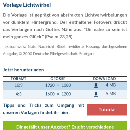
Vorlage Lichtwirbel
Die Vorlage ist geprägt von abstrakten Lichtverwirbelungen
vor dunklem Hintergrund. Der enthaltene Fotovers drückt
das Verlangen nach Gottes Nähe aus: "Dir nahe zu sein ist
mein ganzes Glück." (Psalm 73,28)
Textnachweis: Gute Nachricht Bibel, revidierte Fassung, durchgesehene
Ausgabe, © 2000 Deutsche Bibelgesellschaft, Stuttgart
Jetzt herunterladen
FORMAT
GRÖSSE
DOWNLOAD
4 MB
16:9
1920
×
1080
5 MB
4:3
1600
×
1200
Tipps und Tricks zum Umgang mit
Tutorial
unseren Vorlagen findet ihr hier:
Dir gefällt unser Angebot? Es gibt verschiedene