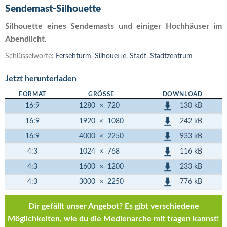
Sendemast-Silhouette
Silhouette eines Sendemasts und einiger Hochhäuser im
Abendlicht.
Schlüsselworte:
Fersehturm
,
Silhouette
,
Stadt
,
Stadtzentrum
Jetzt herunterladen
FORMAT
GRÖSSE
DOWNLOAD
130 kB
16:9
1280
×
720
242 kB
16:9
1920
×
1080
933 kB
16:9
4000
×
2250
116 kB
4:3
1024
×
768
233 kB
4:3
1600
×
1200
776 kB
4:3
3000
×
2250
Dir gefällt unser Angebot? Es gibt verschiedene
Möglichkeiten, wie du die Medienarche mit tragen kannst!