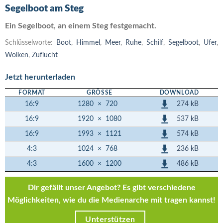
Segelboot am Steg
Ein Segelboot, an einem Steg festgemacht.
Schlüsselworte:
Boot
,
Himmel
,
Meer
,
Ruhe
,
Schilf
,
Segelboot
,
Ufer
,
Wolken
,
Zuflucht
Jetzt herunterladen
FORMAT
GRÖSSE
DOWNLOAD
274 kB
16:9
1280
×
720
537 kB
16:9
1920
×
1080
574 kB
16:9
1993
×
1121
236 kB
4:3
1024
×
768
486 kB
4:3
1600
×
1200
Dir gefällt unser Angebot? Es gibt verschiedene
Möglichkeiten, wie du die Medienarche mit tragen kannst!
Unterstützen