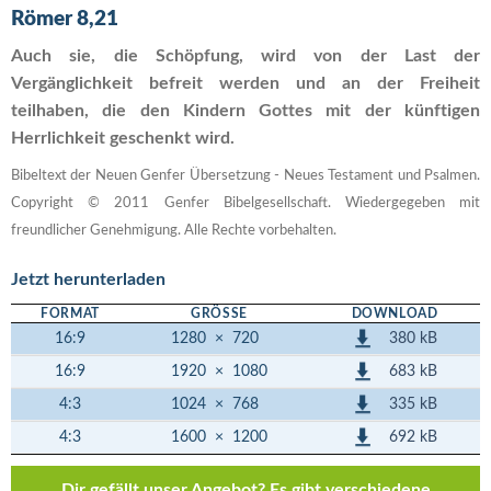
Römer 8,21
Auch sie, die Schöpfung, wird von der Last der
Vergänglichkeit befreit werden und an der Freiheit
teilhaben, die den Kindern Gottes mit der künftigen
Herrlichkeit geschenkt wird.
Bibeltext der Neuen Genfer Übersetzung - Neues Testament und Psalmen.
Copyright © 2011 Genfer Bibelgesellschaft. Wiedergegeben mit
freundlicher Genehmigung. Alle Rechte vorbehalten.
Jetzt herunterladen
FORMAT
GRÖSSE
DOWNLOAD
380 kB
16:9
1280
×
720
683 kB
16:9
1920
×
1080
335 kB
4:3
1024
×
768
692 kB
4:3
1600
×
1200
Dir gefällt unser Angebot? Es gibt verschiedene