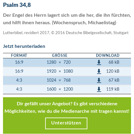
Psalm 34,8
Der Engel des Herrn lagert sich um die her, die ihn fürchten,
und hilft ihnen heraus. (Wochenspruch, Michaelistag)
Lutherbibel, revidiert 2017, © 2016 Deutsche Bibelgesellschaft, Stuttgart
Jetzt herunterladen
FORMAT
GRÖSSE
DOWNLOAD
68 kB
16:9
1280
×
720
120 kB
16:9
1920
×
1080
67 kB
4:3
1024
×
768
119 kB
4:3
1600
×
1200
Dir gefällt unser Angebot? Es gibt verschiedene
Möglichkeiten, wie du die Medienarche mit tragen kannst!
Unterstützen