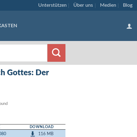
Unterstützen
Über uns
Medien
Blog
KASTEN
h Gottes: Der
Sound
DOWNLOAD
116 MB
080