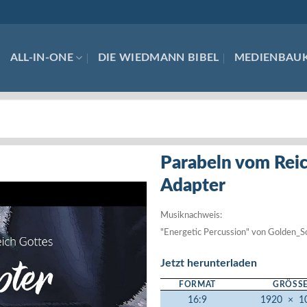
ALL-IN-ONE
DIE WIEDMANN BIBEL
MEDIENBAU
Parabeln vom Reic
Adapter
Musiknachweis:
"Energetic Percussion" von Golden_
Jetzt herunterladen
FORMAT
GRÖSSE
16:9
1920
×
1