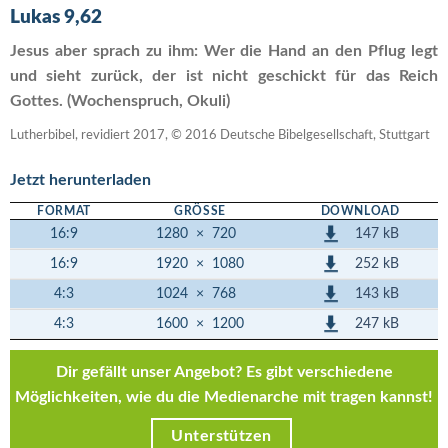
Lukas 9,62
Jesus aber sprach zu ihm: Wer die Hand an den Pflug legt
und sieht zurück, der ist nicht geschickt für das Reich
Gottes. (Wochenspruch, Okuli)
Lutherbibel, revidiert 2017, © 2016 Deutsche Bibelgesellschaft, Stuttgart
Jetzt herunterladen
FORMAT
GRÖSSE
DOWNLOAD
147 kB
16:9
1280
×
720
252 kB
16:9
1920
×
1080
143 kB
4:3
1024
×
768
247 kB
4:3
1600
×
1200
Dir gefällt unser Angebot? Es gibt verschiedene
Möglichkeiten, wie du die Medienarche mit tragen kannst!
Unterstützen