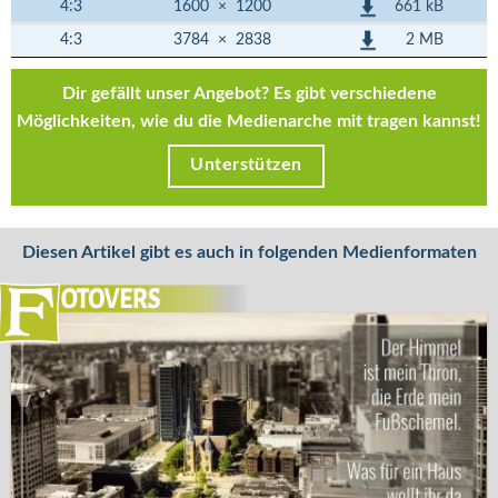
661 kB
4:3
1600
×
1200
2 MB
4:3
3784
×
2838
Dir gefällt unser Angebot? Es gibt verschiedene
Möglichkeiten, wie du die Medienarche mit tragen kannst!
Unterstützen
Diesen Artikel gibt es auch in folgenden Medienformaten