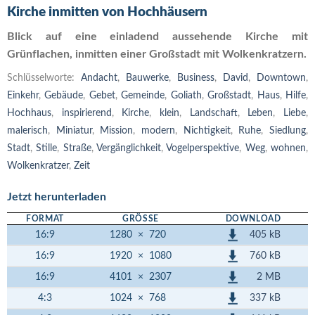
Kirche inmitten von Hochhäusern
Blick auf eine einladend aussehende Kirche mit
Grünflachen, inmitten einer Großstadt mit Wolkenkratzern.
Schlüsselworte:
Andacht
,
Bauwerke
,
Business
,
David
,
Downtown
,
Einkehr
,
Gebäude
,
Gebet
,
Gemeinde
,
Goliath
,
Großstadt
,
Haus
,
Hilfe
,
Hochhaus
,
inspirierend
,
Kirche
,
klein
,
Landschaft
,
Leben
,
Liebe
,
malerisch
,
Miniatur
,
Mission
,
modern
,
Nichtigkeit
,
Ruhe
,
Siedlung
,
Stadt
,
Stille
,
Straße
,
Vergänglichkeit
,
Vogelperspektive
,
Weg
,
wohnen
,
Wolkenkratzer
,
Zeit
Jetzt herunterladen
FORMAT
GRÖSSE
DOWNLOAD
405 kB
16:9
1280
×
720
760 kB
16:9
1920
×
1080
2 MB
16:9
4101
×
2307
337 kB
4:3
1024
×
768