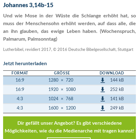
Johannes 3,14b-15
Und wie Mose in der Wüste die Schlange erhöht hat, so
muss der Menschensohn erhöht werden, auf dass alle, die
an ihn glauben, das ewige Leben haben. (Wochenspruch,
Palmarum, Palmsonntag)
Lutherbibel, revidiert 2017, © 2016 Deutsche Bibelgesellschaft, Stuttgart
Jetzt herunterladen
FORMAT
GRÖSSE
DOWNLOAD
144 kB
16:9
1280
×
720
252 kB
16:9
1920
×
1080
141 kB
4:3
1024
×
768
249 kB
4:3
1600
×
1200
Dir gefällt unser Angebot? Es gibt verschiedene
Möglichkeiten, wie du die Medienarche mit tragen kannst!