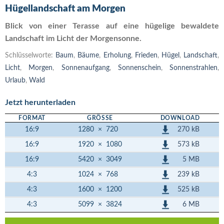
Hügellandschaft am Morgen
Blick von einer Terasse auf eine hügelige bewaldete
Landschaft im Licht der Morgensonne.
Schlüsselworte:
Baum
,
Bäume
,
Erholung
,
Frieden
,
Hügel
,
Landschaft
,
Licht
,
Morgen
,
Sonnenaufgang
,
Sonnenschein
,
Sonnenstrahlen
,
Urlaub
,
Wald
Jetzt herunterladen
FORMAT
GRÖSSE
DOWNLOAD
270 kB
16:9
1280
×
720
573 kB
16:9
1920
×
1080
5 MB
16:9
5420
×
3049
239 kB
4:3
1024
×
768
525 kB
4:3
1600
×
1200
6 MB
4:3
5099
×
3824