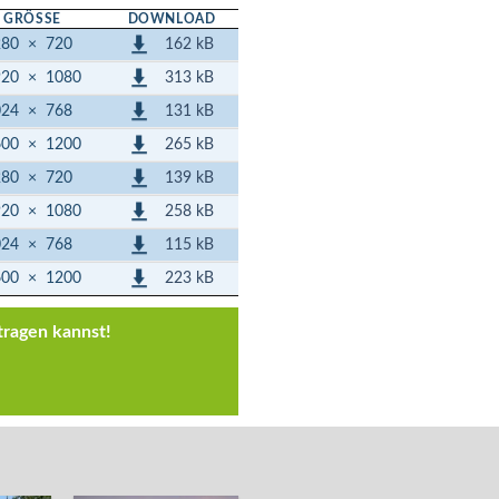
GRÖSSE
DOWNLOAD
162 kB
280
×
720
313 kB
920
×
1080
131 kB
024
×
768
265 kB
600
×
1200
139 kB
280
×
720
258 kB
920
×
1080
115 kB
024
×
768
223 kB
600
×
1200
tragen kannst!