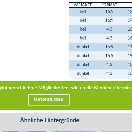
VARIANTE
FORMAT
hell
16:9
1
hell
16:9
1
hell
4:3
1
hell
4:3
1
dunkel
16:9
1
dunkel
16:9
1
dunkel
4:3
1
dunkel
4:3
1
s gibt verschiedene Möglichkeiten, wie du die Medienarche mit 
Unterstützen
Ähnliche Hintergründe