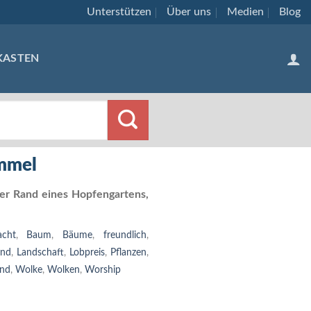
Unterstützen
Über uns
Medien
Blog
KASTEN
mmel
r Rand eines Hopfengartens,
acht
,
Baum
,
Bäume
,
freundlich
,
und
,
Landschaft
,
Lobpreis
,
Pflanzen
,
end
,
Wolke
,
Wolken
,
Worship