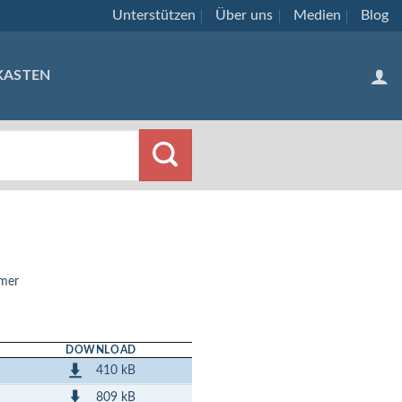
Unterstützen
Über uns
Medien
Blog
KASTEN
mer
DOWNLOAD
410 kB
809 kB