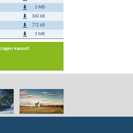
3 MB
360 kB
772 kB
3 MB
tragen kannst!