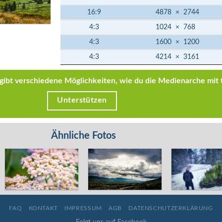
16:9
4878
×
2744
4:3
1024
×
768
4:3
1600
×
1200
4:3
4214
×
3161
s gibt verschiedene Möglichkeiten, wie du die Medienarche mit 
Unterstützen
Ähnliche Fotos
FAQ
KONTAKT
IMPRESSUM
AGB
DATENSCHUTZERKLÄRUNG