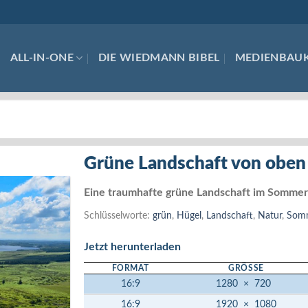
ALL-IN-ONE
DIE WIEDMANN BIBEL
MEDIENBAU
Grüne Landschaft von oben
Eine traumhafte grüne Landschaft im Sommer
Schlüsselworte:
grün
,
Hügel
,
Landschaft
,
Natur
,
Som
Jetzt herunterladen
FORMAT
GRÖSSE
16:9
1280
×
720
16:9
1920
×
1080