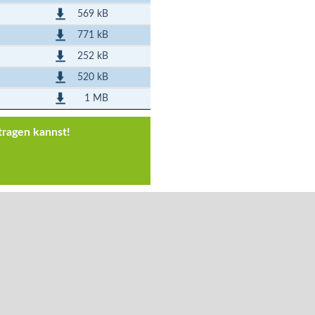
569 kB
771 kB
252 kB
520 kB
1 MB
tragen kannst!