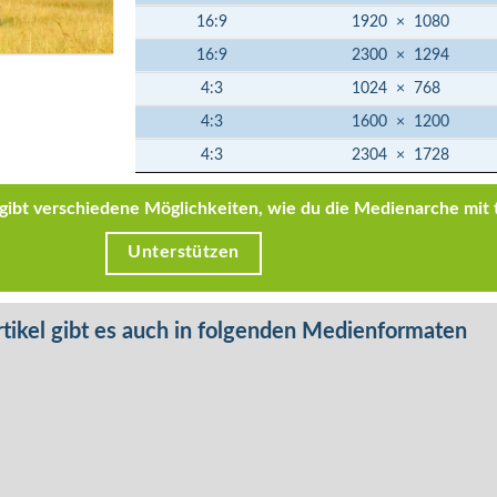
16:9
1920
×
1080
16:9
2300
×
1294
4:3
1024
×
768
4:3
1600
×
1200
4:3
2304
×
1728
s gibt verschiedene Möglichkeiten, wie du die Medienarche mit 
Unterstützen
tikel gibt es auch in folgenden Medienformaten