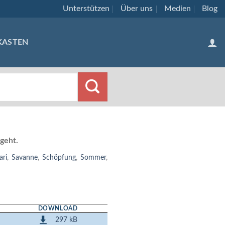
Unterstützen
Über uns
Medien
Blog
KASTEN
 geht.
ari
,
Savanne
,
Schöpfung
,
Sommer
,
DOWNLOAD
297 kB