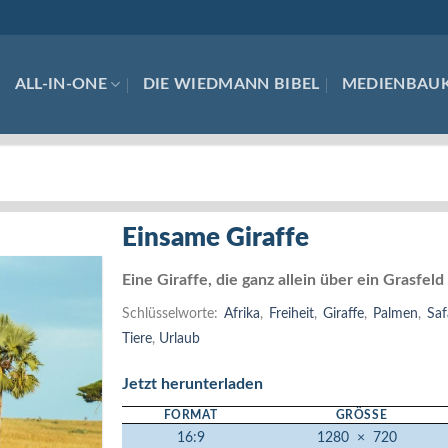
ALL-IN-ONE
DIE WIEDMANN BIBEL
MEDIENBAU
Einsame Giraffe
Eine Giraffe, die ganz allein über ein Grasfeld
Schlüsselworte:
Afrika
,
Freiheit
,
Giraffe
,
Palmen
,
Saf
Tiere
,
Urlaub
Jetzt herunterladen
FORMAT
GRÖSSE
16:9
1280
×
720