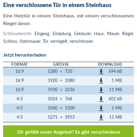
Eine verschlossene Tür in einem Steinhaus
Eine Holztür in einem Steinhaus, mit einem verschlossenen
Riegel davor.
Schlüsselworte:
Eingang
,
Einladung
,
Gebäude
,
Haus
,
Mauer
,
Riegel
,
Schloss
,
Steinmauer
,
Tür
,
verriegelt
,
verschlossen
Jetzt herunterladen
FORMAT
GRÖSSE
DOWNLOAD
694 kB
16:9
1280
×
720
1 MB
16:9
1920
×
1080
11 MB
16:9
5930
×
3336
602 kB
4:3
1024
×
768
1 MB
4:3
1600
×
1200
11 MB
4:3
5271
×
3953
Dir gefällt unser Angebot? Es gibt verschiedene