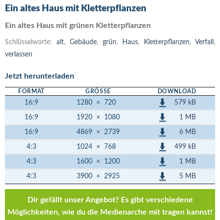
Ein altes Haus mit Kletterpflanzen
Ein altes Haus mit grünen Kletterpflanzen
Schlüsselworte:
alt
,
Gebäude
,
grün
,
Haus
,
Kletterpflanzen
,
Verfall
,
verlassen
Jetzt herunterladen
FORMAT
GRÖSSE
DOWNLOAD
579 kB
16:9
1280
×
720
1 MB
16:9
1920
×
1080
6 MB
16:9
4869
×
2739
499 kB
4:3
1024
×
768
1 MB
4:3
1600
×
1200
5 MB
4:3
3900
×
2925
Dir gefällt unser Angebot? Es gibt verschiedene
Möglichkeiten, wie du die Medienarche mit tragen kannst!