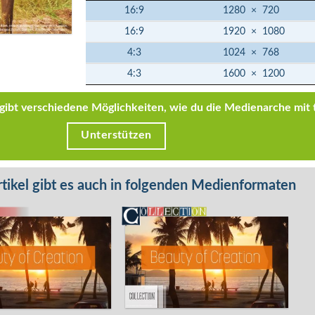
16:9
1280
×
720
16:9
1920
×
1080
4:3
1024
×
768
4:3
1600
×
1200
s gibt verschiedene Möglichkeiten, wie du die Medienarche mit 
Unterstützen
tikel gibt es auch in folgenden Medienformaten