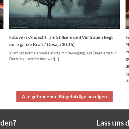
Fotovers-Andacht: „Im Stillsein und Vertrauen liegt
F
eure ganze Kraft.“ (Jesaja 30,15)
N
e
Kraft hat normalerweise etwas mit Bewegung und Energie zu tun.
g
Doch dazu scheint das, was[...]
u
Äh
Ge
Alle gefundenen Blogeinträge anzeigen
nden?
Lass uns