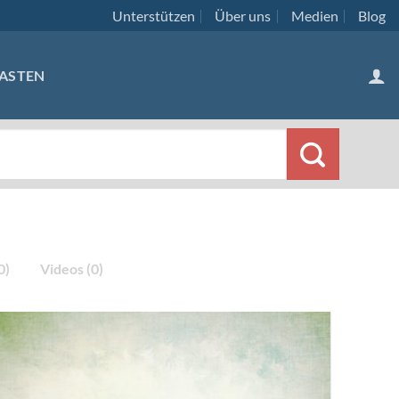
Unterstützen
Über uns
Medien
Blog
ASTEN
0)
Videos (0)