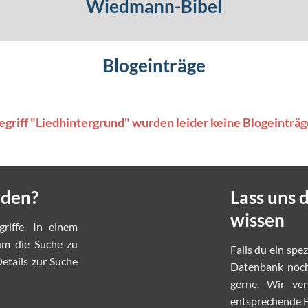
Wiedmann-Bibel
Blogeinträge
griff "Liedhintergrund" wurden leider keine Blogeinträg
nden?
Lass uns
wissen
griffe. In einem
 um die Suche zu
Falls du ein spe
etails zur Suche
Datenbank noch 
gerne. Wir ve
entsprechende Fo