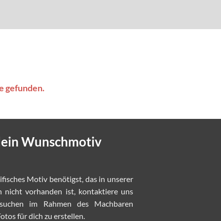
e gefunden.
 dein Wunschmotiv
zifisches Motiv benötigst, das in unserer
nicht vorhanden ist, kontaktiere uns
rsuchen im Rahmen des Machbaren
tos für dich zu erstellen.