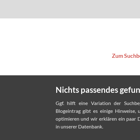
Zum Suchbe
Nichts passendes gefu
Ggf. hilft eine Variation der Suchbe
Blogeintrag gibt es einige Hinweise,
optimieren und wir erklären ein paar D
in unserer Datenbank.