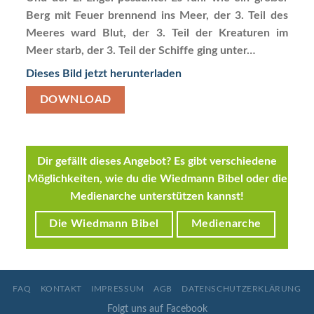
Berg mit Feuer brennend ins Meer, der 3. Teil des
Meeres ward Blut, der 3. Teil der Kreaturen im
Meer starb, der 3. Teil der Schiffe ging unter…
Dieses Bild jetzt herunterladen
DOWNLOAD
Dir gefällt dieses Angebot? Es gibt verschiedene
Möglichkeiten, wie du die Wiedmann Bibel oder die
Medienarche unterstützen kannst!
Die Wiedmann Bibel
Medienarche
FAQ
KONTAKT
IMPRESSUM
AGB
DATENSCHUTZERKLÄRUNG
Folgt uns auf Facebook