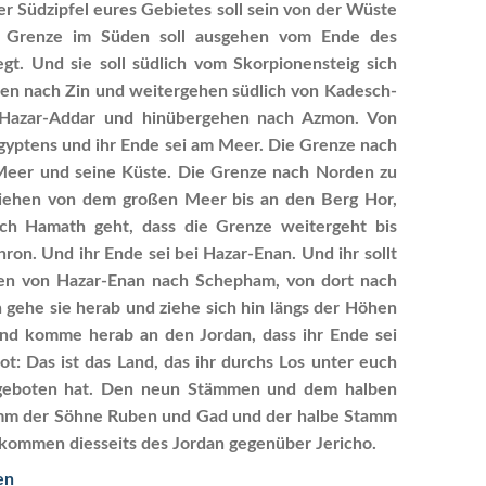
er Südzipfel eures Gebietes soll sein von der Wüste
e Grenze im Süden soll ausgehen vom Ende des
egt. Und sie soll südlich vom Skorpionensteig sich
en nach Zin und weitergehen südlich von Kadesch-
Hazar-Addar und hinübergehen nach Azmon. Von
yptens und ihr Ende sei am Meer. Die Grenze nach
 Meer und seine Küste. Die Grenze nach Norden zu
ie ziehen von dem großen Meer bis an den Berg Hor,
ch Hamath geht, dass die Grenze weitergeht bis
ron. Und ihr Ende sei bei Hazar-Enan. Und ihr sollt
en von Hazar-Enan nach Schepham, von dort nach
h gehe sie herab und ziehe sich hin längs der Höhen
und komme herab an den Jordan, dass ihr Ende sei
t: Das ist das Land, das ihr durchs Los unter euch
rr geboten hat. Den neun Stämmen und dem halben
mm der Söhne Ruben und Gad und der halbe Stamm
ekommen diesseits des Jordan gegenüber Jericho.
en