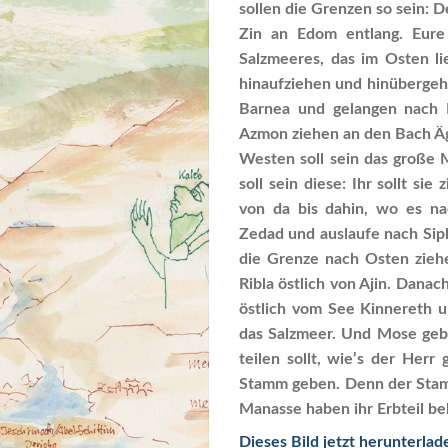
sollen die Grenzen so sein: D
Zin an Edom entlang. Eur
Salzmeeres, das im Osten li
hinaufziehen und hinübergeh
Barnea und gelangen nach 
Azmon ziehen an den Bach Äg
Westen soll sein das große
soll sein diese: Ihr sollt s
von da bis dahin, wo es na
Zedad und auslaufe nach Siph
die Grenze nach Osten zieh
Ribla östlich von Ajin. Danac
östlich vom See Kinnereth 
das Salzmeer. Und Mose gebo
teilen sollt, wie’s der He
Stamm geben. Denn der Sta
Manasse haben ihr Erbteil b
Dieses Bild jetzt herunterlad