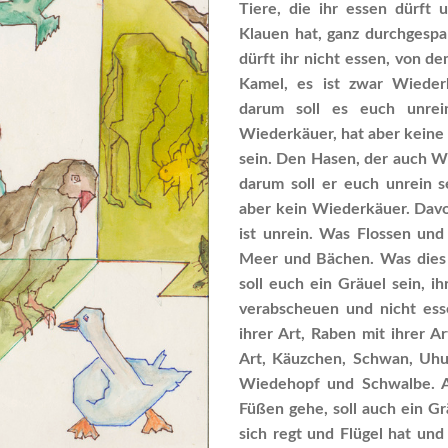
Tiere, die ihr essen dürft 
Klauen hat, ganz durchgespa
dürft ihr nicht essen, von 
Kamel, es ist zwar Wieder
darum soll es euch unrei
Wiederkäuer, hat aber keine
sein. Den Hasen, der auch W
darum soll er euch unrein s
aber kein Wiederkäuer. Davo
ist unrein. Was Flossen und
Meer und Bächen. Was dies 
soll euch ein Gräuel sein, ih
verabscheuen und nicht esse
ihrer Art, Raben mit ihrer A
Art, Käuzchen, Schwan, Uhu
Wiedehopf und Schwalbe. Au
Füßen gehe, soll auch ein Gr
sich regt und Flügel hat un