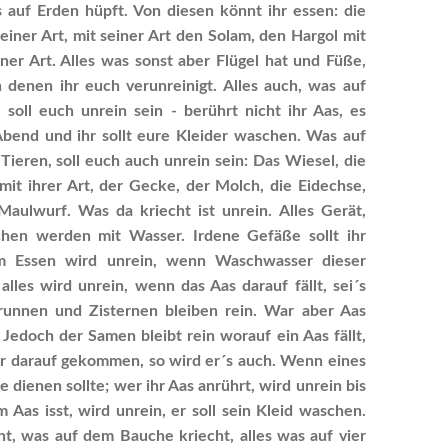
 auf Erden hüpft. Von diesen könnt ihr essen: die
iner Art, mit seiner Art den Solam, den Hargol mit
ner Art. Alles was sonst aber Flügel hat und Füße,
n denen ihr euch verunreinigt. Alles auch, was auf
 soll euch unrein sein - berührt nicht ihr Aas, es
bend und ihr sollt eure Kleider waschen. Was auf
ieren, soll euch auch unrein sein: Das Wiesel, die
mit ihrer Art, der Gecke, der Molch, die Eidechse,
Maulwurf. Was da kriecht ist unrein. Alles Gerät,
chen werden mit Wasser. Irdene Gefäße sollt ihr
um Essen wird unrein, wenn Waschwasser dieser
lles wird unrein, wenn das Aas darauf fällt, sei´s
unnen und Zisternen bleiben rein. War aber Aas
. Jedoch der Samen bleibt rein worauf ein Aas fällt,
her darauf gekommen, so wird er´s auch. Wenn eines
se dienen sollte; wer ihr Aas anrührt, wird unrein bis
Aas isst, wird unrein, er soll sein Kleid waschen.
ht, was auf dem Bauche kriecht, alles was auf vier