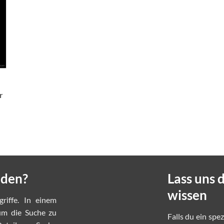
r
nden?
Lass uns
wissen
griffe. In einem
 um die Suche zu
Falls du ein spe