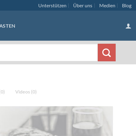
Unterstützen
Über uns
Medien
Blog
ASTEN
0)
Videos (0)